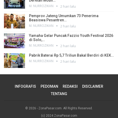
Deretan Mobil…
M. NURROZIKAN
2 hari lalu
Pemprov Jateng Umumkan 73 Penerima
Beasiswa Pesantren…
M. NURROZIKAN
2 hari lalu
Yamaha Gelar Puncak Fazzio Youth Festival 2026
di Solo,…
M. NURROZIKAN
2 hari lalu
Pabrik Baterai Rp 5,7 Triliun Bakal Berdiri di KEK…
M. NURROZIKAN
2 hari lalu
INFOGRAFIS
PEDOMAN
REDAKSI
DISCLAIMER
TENTANG
© 2026 - ZonaPasar.com. All Rights Reserved.
(c) 2024 ZonaPasar.com