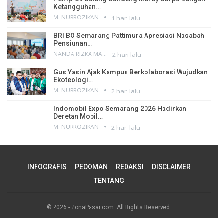
Ketangguhan…
M. NURROZIKAN
1 hari lalu
BRI BO Semarang Pattimura Apresiasi Nasabah
Pensiunan…
NANDA RIZKA MAHENDRA
2 hari lalu
Gus Yasin Ajak Kampus Berkolaborasi Wujudkan
Ekoteologi…
M. NURROZIKAN
2 hari lalu
Indomobil Expo Semarang 2026 Hadirkan
Deretan Mobil…
M. NURROZIKAN
2 hari lalu
INFOGRAFIS
PEDOMAN
REDAKSI
DISCLAIMER
TENTANG
© 2026 - ZonaPasar.com. All Rights Reserved.