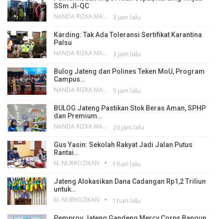
SSm JI-QC
NANDA RIZKA MAHENDRA
3 jam lalu
Karding: Tak Ada Toleransi Sertifikat Karantina
Palsu
NANDA RIZKA MAHENDRA
3 jam lalu
Bulog Jateng dan Polines Teken MoU, Program
Campus…
NANDA RIZKA MAHENDRA
5 jam lalu
BULOG Jateng Pastikan Stok Beras Aman, SPHP
dan Premium…
NANDA RIZKA MAHENDRA
20 jam lalu
Gus Yasin: Sekolah Rakyat Jadi Jalan Putus
Rantai…
M. NURROZIKAN
1 hari lalu
Jateng Alokasikan Dana Cadangan Rp1,2 Triliun
untuk…
M. NURROZIKAN
1 hari lalu
Pemprov Jateng Gandeng Mercy Corps Bangun