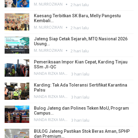
M. NURROZIKAN
2 hari lalu
Kaesang Terbitkan SK Baru, Melly Pangestu
Kembali…
M. NURROZIKAN
2 hari lalu
Jateng Siap Cetak Sejarah, MTQ Nasional 2026
Usung…
M. NURROZIKAN
2 hari lalu
Pemeriksaan Impor Kian Cepat, Karding Tinjau
SSm JI-QC
NANDA RIZKA MAHENDRA
3 hari lalu
Karding: Tak Ada Toleransi Sertifikat Karantina
Palsu
NANDA RIZKA MAHENDRA
3 hari lalu
Bulog Jateng dan Polines Teken MoU, Program
Campus…
NANDA RIZKA MAHENDRA
3 hari lalu
BULOG Jateng Pastikan Stok Beras Aman, SPHP
dan Premium…