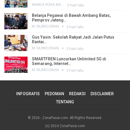
NANDA RIZKA MAHENDRA
3 hari lalu
Belanja Pegawai di Bawah Ambang Batas,
Pemprov Jateng…
M. NURROZIKAN
3 hari lalu
Gus Yasin: Sekolah Rakyat Jadi Jalan Putus
Rantai…
M. NURROZIKAN
3 hari lalu
SMARTFREN Luncurkan Unlimited 5G di
Semarang, Internet…
M. NURROZIKAN
3 hari lalu
INFOGRAFIS
PEDOMAN
REDAKSI
DISCLAIMER
TENTANG
© 2026 - ZonaPasar.com. All Rights Reserved.
(c) 2024 ZonaPasar.com