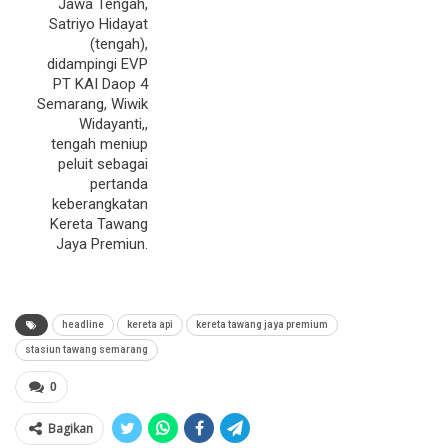
Jawa Tengah,
Satriyo Hidayat
(tengah),
didampingi EVP
PT KAI Daop 4
Semarang, Wiwik
Widayanti,,
tengah meniup
peluit sebagai
pertanda
keberangkatan
Kereta Tawang
Jaya Premiun.
headline
kereta api
kereta tawang jaya premium
stasiun tawang semarang
0
Bagikan