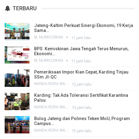
TERBARU
Jateng-Kaltim Perkuat Sinergi Ekonomi, 19 Kerja
Sama…
M. NURROZIKAN
11 jam lalu
BPS: Kemiskinan Jawa Tengah Terus Menurun,
Ekonomi…
M. NURROZIKAN
11 jam lalu
Pemeriksaan Impor Kian Cepat, Karding Tinjau
SSm JI-QC
NANDA RIZKA MAHENDRA
12 jam lalu
Karding: Tak Ada Toleransi Sertifikat Karantina
Palsu
NANDA RIZKA MAHENDRA
13 jam lalu
Bulog Jateng dan Polines Teken MoU, Program
Campus…
NANDA RIZKA MAHENDRA
15 jam lalu