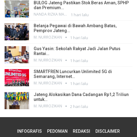
BULOG Jateng Pastikan Stok Beras Aman, SPHP
dan Premium…
NANDA RIZKA MAHENDRA
1 hari lalu
Belanja Pegawai di Bawah Ambang Batas,
Pemprov Jateng…
M. NURROZIKAN
1 hari lalu
Gus Yasin: Sekolah Rakyat Jadi Jalan Putus
Rantai…
M. NURROZIKAN
1 hari lalu
SMARTFREN Luncurkan Unlimited 5G di
Semarang, Internet…
M. NURROZIKAN
1 hari lalu
Jateng Alokasikan Dana Cadangan Rp1,2 Triliun
untuk…
M. NURROZIKAN
2 hari lalu
INFOGRAFIS
PEDOMAN
REDAKSI
DISCLAIMER