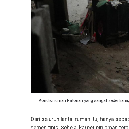
Kondisi rumah Patonah yang sangat sederhana, b
Dari seluruh lantai rumah itu, hanya seba
semen tipis. Sehelai karpet pinjaman t