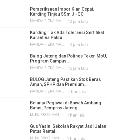
Pemeriksaan Impor Kian Cepat,
Karding Tinjau SSm JI-QC
NANDA RIZKA MAHENDRA
12 jam lalu
Karding: Tak Ada Toleransi Sertifikat
Karantina Palsu
NANDA RIZKA MAHENDRA
13 jam lalu
Bulog Jateng dan Polines Teken MoU,
Program Campus…
NANDA RIZKA MAHENDRA
15 jam lalu
BULOG Jateng Pastikan Stok Beras
Aman, SPHP dan Premium…
NANDA RIZKA MAHENDRA
1 hari lalu
Belanja Pegawai di Bawah Ambang
Batas, Pemprov Jateng…
M. NURROZIKAN
1 hari lalu
Gus Yasin: Sekolah Rakyat Jadi Jalan
Putus Rantai…
M. NURROZIKAN
1 hari lalu