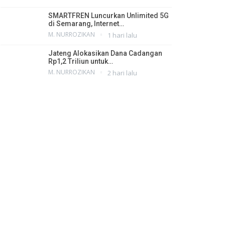
SMARTFREN Luncurkan Unlimited 5G
di Semarang, Internet…
M. NURROZIKAN
1 hari lalu
Jateng Alokasikan Dana Cadangan
Rp1,2 Triliun untuk…
M. NURROZIKAN
2 hari lalu