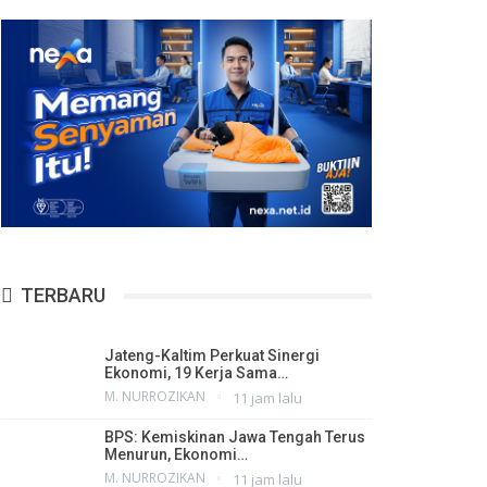
TERBARU
Jateng-Kaltim Perkuat Sinergi
Ekonomi, 19 Kerja Sama…
M. NURROZIKAN
11 jam lalu
BPS: Kemiskinan Jawa Tengah Terus
Menurun, Ekonomi…
M. NURROZIKAN
11 jam lalu