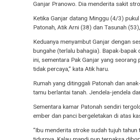
Ganjar Pranowo. Dia menderita sakit stro
Ketika Ganjar datang Minggu (4/3) pukul
Patonah, Atik Arni (38) dan Tasunah (53)
Keduanya menyambut Ganjar dengan sese
bungahe (terlalu bahagia). Bapak-bapak
ini, sementara Pak Ganjar yang seorang p
tidak percaya,” kata Atik haru.
Rumah yang ditinggali Patonah dan anak
tamu berlantai tanah. Jendela-jendela d
Sementara kamar Patonah sendiri tergolo
ember dan panci bergeletakan di atas ka
“Ibu menderita stroke sudah tujuh tahun t
tidurnya. Kalau mandi pun terpaksa dib