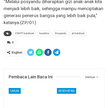
“Melalui posyandu diharapkan gizi anak-anak kita
menjadi lebih baik, sehingga mampu menciptakan
generasi penerus bangsa yang lebih baik pula,”
katanya.(ZP/01)
CSR PT Indofood
headline
Posyandu
pt Indofood
0
Bagikan
Pembaca Lain Baca Ini
Semua
UMUM
KESEHATAN