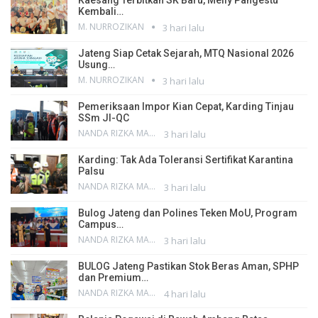
Kembali…
M. NURROZIKAN
3 hari lalu
Jateng Siap Cetak Sejarah, MTQ Nasional 2026
Usung…
M. NURROZIKAN
3 hari lalu
Pemeriksaan Impor Kian Cepat, Karding Tinjau
SSm JI-QC
NANDA RIZKA MAHENDRA
3 hari lalu
Karding: Tak Ada Toleransi Sertifikat Karantina
Palsu
NANDA RIZKA MAHENDRA
3 hari lalu
Bulog Jateng dan Polines Teken MoU, Program
Campus…
NANDA RIZKA MAHENDRA
3 hari lalu
BULOG Jateng Pastikan Stok Beras Aman, SPHP
dan Premium…
NANDA RIZKA MAHENDRA
4 hari lalu