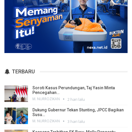
TERBARU
Soroti Kasus Perundungan, Taj Yasin Minta
Pencegahan…
M. NURROZIKAN
2 hari lalu
Dukung Gubernur Tekan Stunting, JPCC Bagikan
Susu…
M. NURROZIKAN
3 hari lalu
Kaesang Terbitkan SK Baru, Melly Pangestu