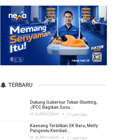
TERBARU
Dukung Gubernur Tekan Stunting,
JPCC Bagikan Susu…
M. NURROZIKAN
21 jam lalu
Kaesang Terbitkan SK Baru, Melly
Pangestu Kembali…
M. NURROZIKAN
21 jam lalu