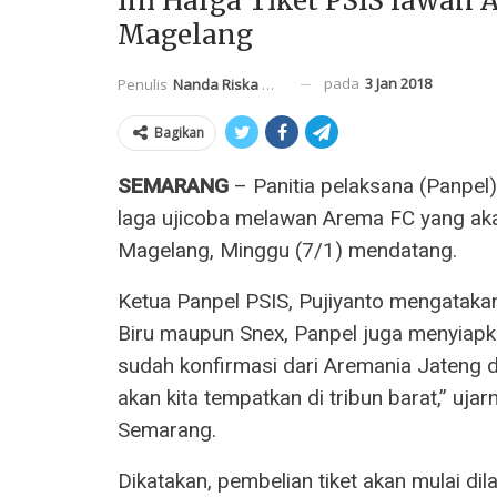
Ini Harga Tiket PSIS lawan
Magelang
pada
3 Jan 2018
Penulis
Nanda Riska Mahendra
Bagikan
SEMARANG
– Panitia pelaksana (Panpel)
laga ujicoba melawan Arema FC yang ak
Magelang, Minggu (7/1) mendatang.
Ketua Panpel PSIS, Pujiyanto mengatakan 
Biru maupun Snex, Panpel juga menyiapka
sudah konfirmasi dari Aremania Jateng 
akan kita tempatkan di tribun barat,” uj
Semarang.
Dikatakan, pembelian tiket akan mulai dil