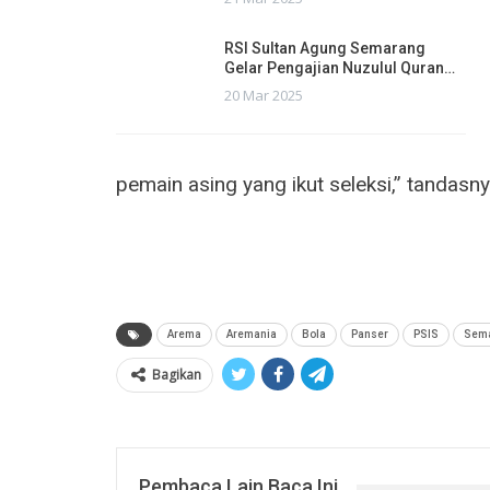
RSI Sultan Agung Semarang
Gelar Pengajian Nuzulul Quran…
20 Mar 2025
pemain asing yang ikut seleksi,” tandasn
Arema
Aremania
Bola
Panser
PSIS
Sem
Bagikan
Pembaca Lain Baca Ini