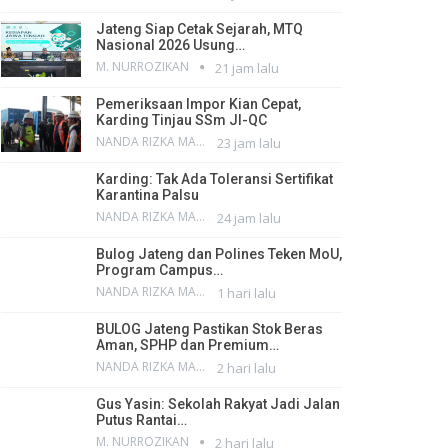
Jateng Siap Cetak Sejarah, MTQ
Nasional 2026 Usung…
M. NURROZIKAN
21 jam lalu
Pemeriksaan Impor Kian Cepat,
Karding Tinjau SSm JI-QC
NANDA RIZKA MAHENDRA
23 jam lalu
Karding: Tak Ada Toleransi Sertifikat
Karantina Palsu
NANDA RIZKA MAHENDRA
24 jam lalu
Bulog Jateng dan Polines Teken MoU,
Program Campus…
NANDA RIZKA MAHENDRA
1 hari lalu
BULOG Jateng Pastikan Stok Beras
Aman, SPHP dan Premium…
NANDA RIZKA MAHENDRA
2 hari lalu
Gus Yasin: Sekolah Rakyat Jadi Jalan
Putus Rantai…
M. NURROZIKAN
2 hari lalu