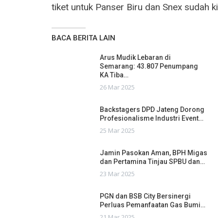
tiket untuk Panser Biru dan Snex sudah kit
BACA BERITA LAIN
Arus Mudik Lebaran di
Semarang: 43.807 Penumpang
KA Tiba…
26 Mar 2025
Backstagers DPD Jateng Dorong
Profesionalisme Industri Event…
25 Mar 2025
Jamin Pasokan Aman, BPH Migas
dan Pertamina Tinjau SPBU dan…
23 Mar 2025
PGN dan BSB City Bersinergi
Perluas Pemanfaatan Gas Bumi…
21 Mar 2025