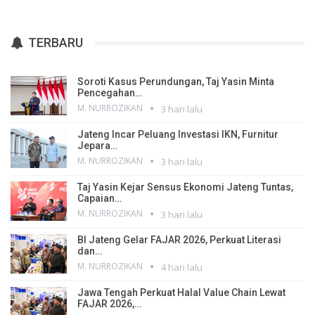
TERBARU
Soroti Kasus Perundungan, Taj Yasin Minta
Pencegahan…
M. NURROZIKAN
3 hari lalu
Jateng Incar Peluang Investasi IKN, Furnitur
Jepara…
M. NURROZIKAN
3 hari lalu
Taj Yasin Kejar Sensus Ekonomi Jateng Tuntas,
Capaian…
M. NURROZIKAN
3 hari lalu
BI Jateng Gelar FAJAR 2026, Perkuat Literasi
dan…
M. NURROZIKAN
4 hari lalu
Jawa Tengah Perkuat Halal Value Chain Lewat
FAJAR 2026,…