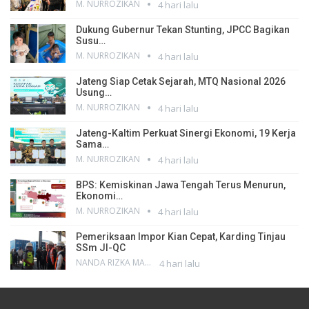
M. NURROZIKAN
4 hari lalu
Dukung Gubernur Tekan Stunting, JPCC Bagikan
Susu…
M. NURROZIKAN
4 hari lalu
Jateng Siap Cetak Sejarah, MTQ Nasional 2026
Usung…
M. NURROZIKAN
4 hari lalu
Jateng-Kaltim Perkuat Sinergi Ekonomi, 19 Kerja
Sama…
M. NURROZIKAN
4 hari lalu
BPS: Kemiskinan Jawa Tengah Terus Menurun,
Ekonomi…
M. NURROZIKAN
4 hari lalu
Pemeriksaan Impor Kian Cepat, Karding Tinjau
SSm JI-QC
NANDA RIZKA MAHENDRA
4 hari lalu