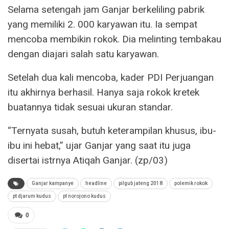
Selama setengah jam Ganjar berkeliling pabrik
yang memiliki 2. 000 karyawan itu. Ia sempat
mencoba membikin rokok. Dia melinting tembakau
dengan diajari salah satu karyawan.
Setelah dua kali mencoba, kader PDI Perjuangan
itu akhirnya berhasil. Hanya saja rokok kretek
buatannya tidak sesuai ukuran standar.
“Ternyata susah, butuh keterampilan khusus, ibu-
ibu ini hebat,” ujar Ganjar yang saat itu juga
disertai istrnya Atiqah Ganjar. (zp/03)
Ganjar kampanye
headline
pilgub jateng 2018
polemik rokok
pt djarum kudus
pt norojono kudus
0