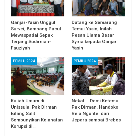
Ganjar-Yasin Unggul
Datang ke Semarang
Survei, Bambang Pacul
Temui Yasin, Inilah
Mewaspadai Sepak
Pesan Ulama Besar
Terjang Sudirman-
Syiria kepada Ganjar
Fauziyah
Yasin
PEMILU 2024
PEMILU 2024
Kuliah Umum di
Nekat…. Demi Ketemu
Unissula, Pak Dirman
Pak Dirman, Handoko
Bilang Sulit
Rela Ngontel dari
Sembunyikan Kejahatan
Jepara sampai Brebes
Korupsi di…