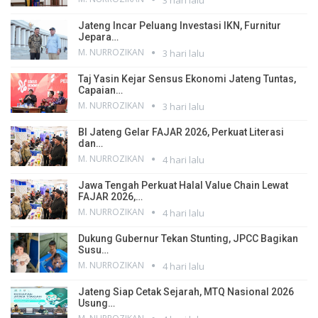
Jateng Incar Peluang Investasi IKN, Furnitur
Jepara…
M. NURROZIKAN
3 hari lalu
Taj Yasin Kejar Sensus Ekonomi Jateng Tuntas,
Capaian…
M. NURROZIKAN
3 hari lalu
BI Jateng Gelar FAJAR 2026, Perkuat Literasi
dan…
M. NURROZIKAN
4 hari lalu
Jawa Tengah Perkuat Halal Value Chain Lewat
FAJAR 2026,…
M. NURROZIKAN
4 hari lalu
Dukung Gubernur Tekan Stunting, JPCC Bagikan
Susu…
M. NURROZIKAN
4 hari lalu
Jateng Siap Cetak Sejarah, MTQ Nasional 2026
Usung…