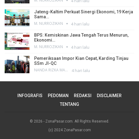
M. NURROZIKAN
4 hari lalu
Jateng-Kaltim Perkuat Sinergi Ekonomi, 19 Kerja
Sama…
M. NURROZIKAN
4 hari lalu
BPS: Kemiskinan Jawa Tengah Terus Menurun,
Ekonomi…
M. NURROZIKAN
4 hari lalu
Pemeriksaan Impor Kian Cepat, Karding Tinjau
SSm JI-QC
NANDA RIZKA MAHENDRA
4 hari lalu
INFOGRAFIS
PEDOMAN
REDAKSI
DISCLAIMER
TENTANG
© 2026 - ZonaPasar.com. All Rights Reserved.
(c) 2024 ZonaPasar.com