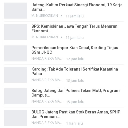
Jateng-Kaltim Perkuat Sinergi Ekonomi, 19 Kerja
Sama…
M. NURROZIKAN
11 jam lalu
BPS: Kemiskinan Jawa Tengah Terus Menurun,
Ekonomi…
M. NURROZIKAN
11 jam lalu
Pemeriksaan Impor Kian Cepat, Karding Tinjau
SSm JI-QC
NANDA RIZKA MAHENDRA
12 jam lalu
Karding: Tak Ada Toleransi Sertifikat Karantina
Palsu
NANDA RIZKA MAHENDRA
13 jam lalu
Bulog Jateng dan Polines Teken MoU, Program
Campus…
NANDA RIZKA MAHENDRA
15 jam lalu
BULOG Jateng Pastikan Stok Beras Aman, SPHP
dan Premium…
NANDA RIZKA MAHENDRA
1 hari lalu