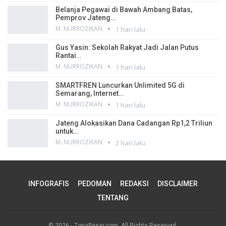
Belanja Pegawai di Bawah Ambang Batas,
Pemprov Jateng…
M. NURROZIKAN
1 hari lalu
Gus Yasin: Sekolah Rakyat Jadi Jalan Putus
Rantai…
M. NURROZIKAN
1 hari lalu
SMARTFREN Luncurkan Unlimited 5G di
Semarang, Internet…
M. NURROZIKAN
1 hari lalu
Jateng Alokasikan Dana Cadangan Rp1,2 Triliun
untuk…
M. NURROZIKAN
2 hari lalu
INFOGRAFIS
PEDOMAN
REDAKSI
DISCLAIMER
TENTANG
© 2026 - ZonaPasar.com. All Rights Reserved.