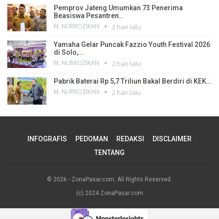
Pemprov Jateng Umumkan 73 Penerima
Beasiswa Pesantren…
M. NURROZIKAN
2 hari lalu
Yamaha Gelar Puncak Fazzio Youth Festival 2026
di Solo,…
M. NURROZIKAN
2 hari lalu
Pabrik Baterai Rp 5,7 Triliun Bakal Berdiri di KEK…
M. NURROZIKAN
2 hari lalu
INFOGRAFIS
PEDOMAN
REDAKSI
DISCLAIMER
TENTANG
© 2026 - ZonaPasar.com. All Rights Reserved.
(c) 2024 ZonaPasar.com