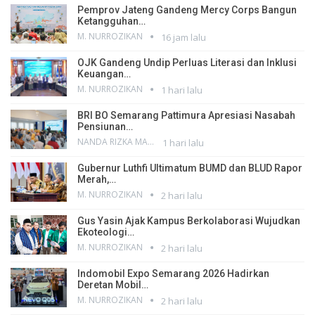
Pemprov Jateng Gandeng Mercy Corps Bangun
Ketangguhan…
M. NURROZIKAN
16 jam lalu
OJK Gandeng Undip Perluas Literasi dan Inklusi
Keuangan…
M. NURROZIKAN
1 hari lalu
BRI BO Semarang Pattimura Apresiasi Nasabah
Pensiunan…
NANDA RIZKA MAHENDRA
1 hari lalu
Gubernur Luthfi Ultimatum BUMD dan BLUD Rapor
Merah,…
M. NURROZIKAN
2 hari lalu
Gus Yasin Ajak Kampus Berkolaborasi Wujudkan
Ekoteologi…
M. NURROZIKAN
2 hari lalu
Indomobil Expo Semarang 2026 Hadirkan
Deretan Mobil…
M. NURROZIKAN
2 hari lalu