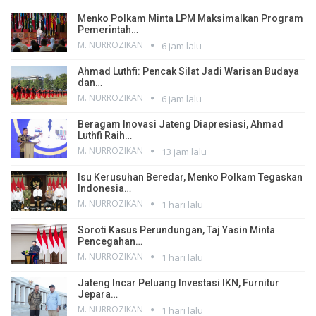
Menko Polkam Minta LPM Maksimalkan Program
Pemerintah…
M. NURROZIKAN
6 jam lalu
Ahmad Luthfi: Pencak Silat Jadi Warisan Budaya
dan…
M. NURROZIKAN
6 jam lalu
Beragam Inovasi Jateng Diapresiasi, Ahmad
Luthfi Raih…
M. NURROZIKAN
13 jam lalu
Isu Kerusuhan Beredar, Menko Polkam Tegaskan
Indonesia…
M. NURROZIKAN
1 hari lalu
Soroti Kasus Perundungan, Taj Yasin Minta
Pencegahan…
M. NURROZIKAN
1 hari lalu
Jateng Incar Peluang Investasi IKN, Furnitur
Jepara…
M. NURROZIKAN
1 hari lalu