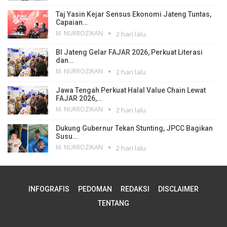
Taj Yasin Kejar Sensus Ekonomi Jateng Tuntas,
Capaian…
M. NURROZIKAN
2 hari lalu
BI Jateng Gelar FAJAR 2026, Perkuat Literasi
dan…
M. NURROZIKAN
2 hari lalu
Jawa Tengah Perkuat Halal Value Chain Lewat
FAJAR 2026,…
M. NURROZIKAN
2 hari lalu
Dukung Gubernur Tekan Stunting, JPCC Bagikan
Susu…
M. NURROZIKAN
2 hari lalu
INFOGRAFIS
PEDOMAN
REDAKSI
DISCLAIMER
TENTANG