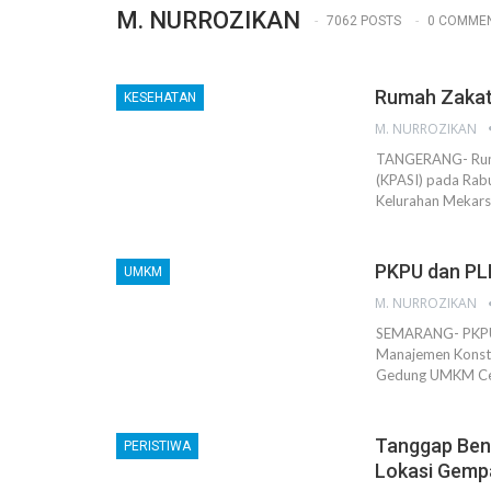
M. NURROZIKAN
7062 POSTS
0 COMME
Rumah Zakat 
KESEHATAN
M. NURROZIKAN
TANGERANG- Ruma
(KPASI) pada Rabu
Kelurahan Mekars
PKPU dan PLN
UMKM
M. NURROZIKAN
SEMARANG- PKPU 
Manajemen Konstr
Gedung UMKM Cen
Tanggap Benc
PERISTIWA
Lokasi Gemp