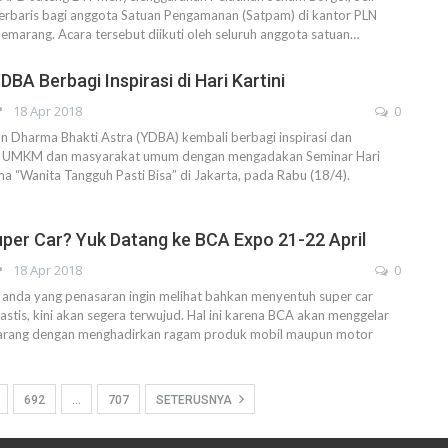
Berbaris bagi anggota Satuan Pengamanan (Satpam) di kantor PLN
emarang. Acara tersebut diikuti oleh seluruh anggota satuan…
DBA Berbagi Inspirasi di Hari Kartini
18 Apr 2018
0
 Dharma Bhakti Astra (YDBA) kembali berbagi inspirasi dan
 UMKM dan masyarakat umum dengan mengadakan Seminar Hari
ma “Wanita Tangguh Pasti Bisa” di Jakarta, pada Rabu (18/4).
Super Car? Yuk Datang ke BCA Expo 21-22 April
18 Apr 2018
0
nda yang penasaran ingin melihat bahkan menyentuh super car
astis, kini akan segera terwujud. Hal ini karena BCA akan menggelar
arang dengan menghadirkan ragam produk mobil maupun motor
692
…
707
SETERUSNYA