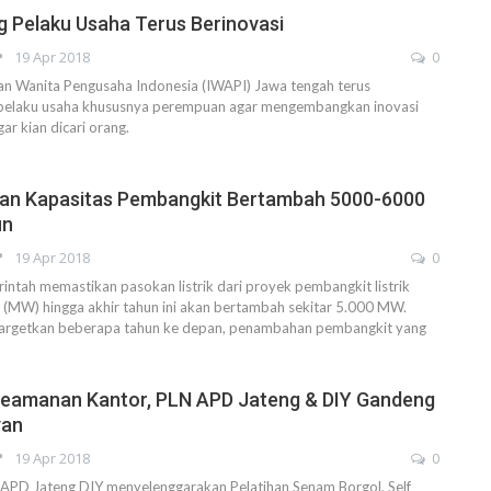
 Pelaku Usaha Terus Berinovasi
19 Apr 2018
0
 Wanita Pengusaha Indonesia (IWAPI) Jawa tengah terus
pelaku usaha khususnya perempuan agar mengembangkan inovasi
ar kian dicari orang.
kan Kapasitas Pembangkit Bertambah 5000-6000
un
19 Apr 2018
0
tah memastikan pasokan listrik dari proyek pembangkit listrik
(MW) hingga akhir tahun ini akan bertambah sekitar 5.000 MW.
itargetkan beberapa tahun ke depan, penambahan pembangkit yang
Keamanan Kantor, PLN APD Jateng & DIY Gandeng
yan
19 Apr 2018
0
D Jateng DIY menyelenggarakan Pelatihan Senam Borgol, Self