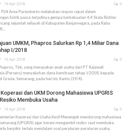
19 Apr 2018
0
LN Area Purwokerto melakukan respon cepat dalam
gan listrik pasca terjadinya gempa berkekuatan 4,4 Skala Richter
ncang sejumlah wilayah di Kabupaten Banjarnegara, pada Rabu
28…
uan UMKM, Phapros Salurkan Rp 1,4 Miliar Dana
ahap I/2018
19 Apr 2018
0
pros, Tbk, yang merupakan anak usaha dari PT Rajawali
sia (Persero) menyalurkan dana kemitraan tahap I/2018, kepada
el Grasia, Semarang, pada hari ini, Kamis (19/4).
 Koperasi dan UKM Dorong Mahasiswa UPGRIS
l Resiko Membuka Usaha
19 Apr 2018
0
terian Koperasi dan Usaha Kecil Menengah mendorong mahasiswa
 Semarang (UPGRIS) agar berani mengambil resiko saat membuka
erlu berpikir terlalu mendalam soal peraturan-peraturan usaha.