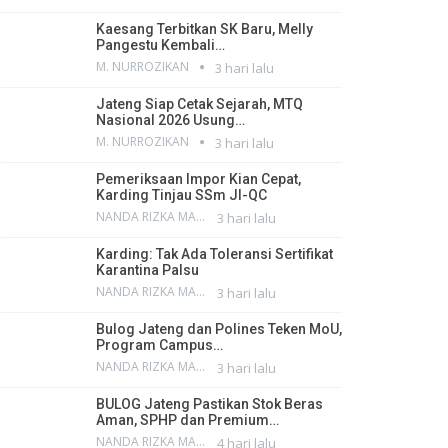
Kaesang Terbitkan SK Baru, Melly
Pangestu Kembali…
M. NURROZIKAN
3 hari lalu
Jateng Siap Cetak Sejarah, MTQ
Nasional 2026 Usung…
M. NURROZIKAN
3 hari lalu
Pemeriksaan Impor Kian Cepat,
Karding Tinjau SSm JI-QC
NANDA RIZKA MAHENDRA
3 hari lalu
Karding: Tak Ada Toleransi Sertifikat
Karantina Palsu
NANDA RIZKA MAHENDRA
3 hari lalu
Bulog Jateng dan Polines Teken MoU,
Program Campus…
NANDA RIZKA MAHENDRA
3 hari lalu
BULOG Jateng Pastikan Stok Beras
Aman, SPHP dan Premium…
NANDA RIZKA MAHENDRA
4 hari lalu