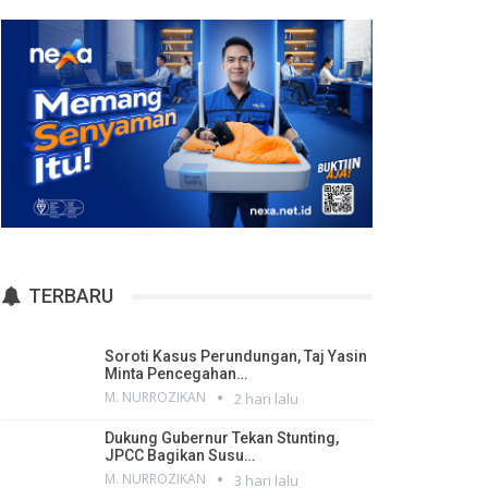
TERBARU
Soroti Kasus Perundungan, Taj Yasin
Minta Pencegahan…
M. NURROZIKAN
2 hari lalu
Dukung Gubernur Tekan Stunting,
JPCC Bagikan Susu…
M. NURROZIKAN
3 hari lalu