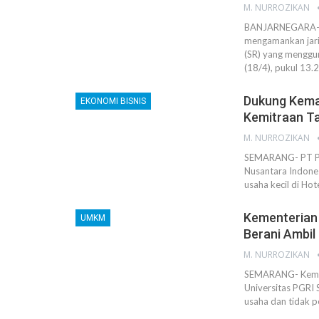
M. NURROZIKAN
BANJARNEGARA- P
mengamankan jarin
(SR) yang menggu
(18/4), pukul 13.
Dukung Kemaj
EKONOMI BISNIS
Kemitraan T
M. NURROZIKAN
SEMARANG- PT Pha
Nusantara Indone
usaha kecil di Hot
Kementerian
UMKM
Berani Ambi
M. NURROZIKAN
SEMARANG- Kemen
Universitas PGRI
usaha dan tidak p