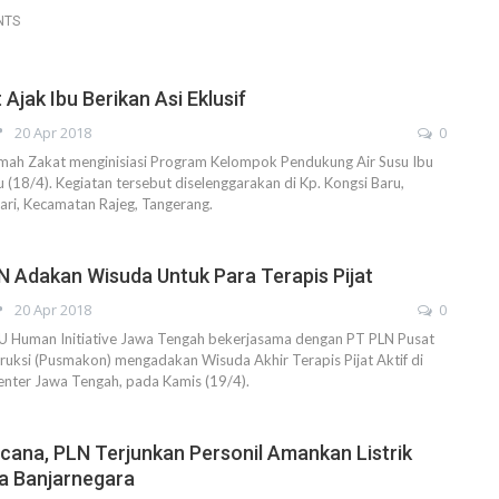
NTS
Ajak Ibu Berikan Asi Eklusif
20 Apr 2018
0
h Zakat menginisiasi Program Kelompok Pendukung Air Susu Ibu
 (18/4). Kegiatan tersebut diselenggarakan di Kp. Kongsi Baru,
ari, Kecamatan Rajeg, Tangerang.
 Adakan Wisuda Untuk Para Terapis Pijat
20 Apr 2018
0
Human Initiative Jawa Tengah bekerjasama dengan PT PLN Pusat
uksi (Pusmakon) mengadakan Wisuda Akhir Terapis Pijat Aktif di
ter Jawa Tengah, pada Kamis (19/4).
ana, PLN Terjunkan Personil Amankan Listrik
a Banjarnegara