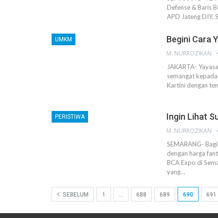
Defense & Baris 
APD Jateng DIY, S
Begini Cara Y
UMKM
M. NURROZIKAN
JAKARTA- Yayasan
semangat kepada
Kartini dengan te
Ingin Lihat 
PERISTIWA
M. NURROZIKAN
SEMARANG- Bagi a
dengan harga fant
BCA Expo di Sem
yang…
SEBELUM
1
…
688
689
690
691