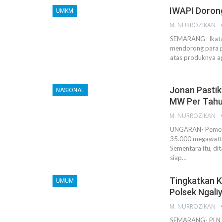
IWAPI Dorong
UMKM
M. NURROZIKAN
SEMARANG- Ikatan
mendorong para 
atas produknya ag
Jonan Pasti
NASIONAL
MW Per Tah
M. NURROZIKAN
UNGARAN- Pemerin
35.000 megawatt 
Sementara itu, d
siap…
Tingkatkan 
UMUM
Polsek Ngali
M. NURROZIKAN
SEMARANG- PLN AP