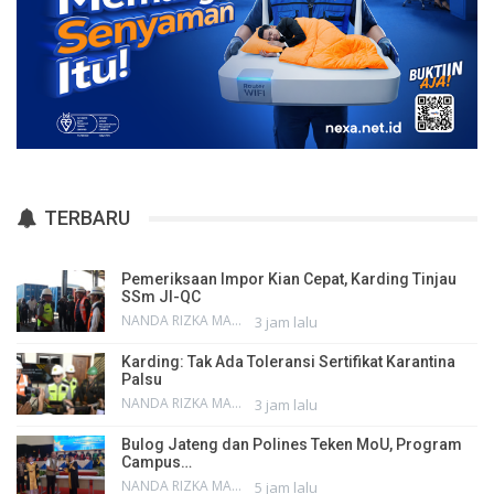
TERBARU
Pemeriksaan Impor Kian Cepat, Karding Tinjau
SSm JI-QC
NANDA RIZKA MAHENDRA
3 jam lalu
Karding: Tak Ada Toleransi Sertifikat Karantina
Palsu
NANDA RIZKA MAHENDRA
3 jam lalu
Bulog Jateng dan Polines Teken MoU, Program
Campus…
NANDA RIZKA MAHENDRA
5 jam lalu