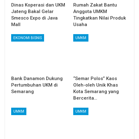
Dinas Koperasi dan UKM
Rumah Zakat Bantu
Jateng Bakal Gelar
Anggota UMKM
Smesco Expo di Java
Tingkatkan Nilai Produk
Mall
Usaha
EKONOMI BISNIS
UMKM
Bank Danamon Dukung
“Semar Polos” Kaos
Pertumbuhan UKM di
Oleh-oleh Unik Khas
Semarang
Kota Semarang yang
Bercerita…
UMKM
UMKM