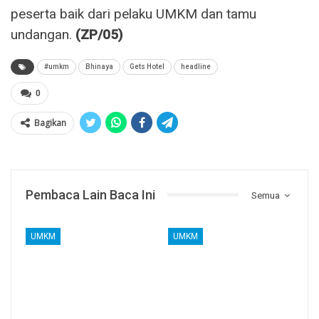
peserta baik dari pelaku UMKM dan tamu
undangan.
(ZP/05)
#umkm
Bhinaya
Gets Hotel
headline
0
Bagikan
Pembaca Lain Baca Ini
Semua
UMKM
UMKM