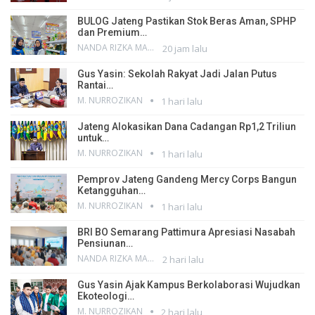
BULOG Jateng Pastikan Stok Beras Aman, SPHP
dan Premium…
NANDA RIZKA MAHENDRA
20 jam lalu
Gus Yasin: Sekolah Rakyat Jadi Jalan Putus
Rantai…
M. NURROZIKAN
1 hari lalu
Jateng Alokasikan Dana Cadangan Rp1,2 Triliun
untuk…
M. NURROZIKAN
1 hari lalu
Pemprov Jateng Gandeng Mercy Corps Bangun
Ketangguhan…
M. NURROZIKAN
1 hari lalu
BRI BO Semarang Pattimura Apresiasi Nasabah
Pensiunan…
NANDA RIZKA MAHENDRA
2 hari lalu
Gus Yasin Ajak Kampus Berkolaborasi Wujudkan
Ekoteologi…
M. NURROZIKAN
2 hari lalu