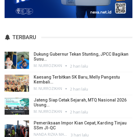
TERBARU
Dukung Gubernur Tekan Stunting, JPCC Bagikan
Susu…
M. NURROZIKAN
2 hari lalu
Kaesang Terbitkan SK Baru, Melly Pangestu
Kembali…
M. NURROZIKAN
2 hari lalu
Jateng Siap Cetak Sejarah, MTQ Nasional 2026
Usung…
M. NURROZIKAN
2 hari lalu
Pemeriksaan Impor Kian Cepat, Karding Tinjau
SSm JI-QC
NANDA RIZKA MAHENDRA
3 hari lalu