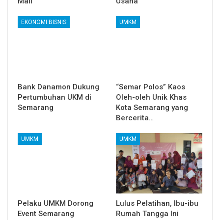
Mall
Usaha
EKONOMI BISNIS
UMKM
Bank Danamon Dukung
“Semar Polos” Kaos
Pertumbuhan UKM di
Oleh-oleh Unik Khas
Semarang
Kota Semarang yang
Bercerita…
UMKM
UMKM
Pelaku UMKM Dorong
Lulus Pelatihan, Ibu-ibu
Event Semarang
Rumah Tangga Ini