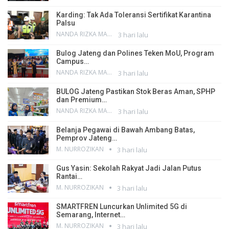
Karding: Tak Ada Toleransi Sertifikat Karantina
Palsu
NANDA RIZKA MAHENDRA
3 hari lalu
Bulog Jateng dan Polines Teken MoU, Program
Campus…
NANDA RIZKA MAHENDRA
3 hari lalu
BULOG Jateng Pastikan Stok Beras Aman, SPHP
dan Premium…
NANDA RIZKA MAHENDRA
3 hari lalu
Belanja Pegawai di Bawah Ambang Batas,
Pemprov Jateng…
M. NURROZIKAN
3 hari lalu
Gus Yasin: Sekolah Rakyat Jadi Jalan Putus
Rantai…
M. NURROZIKAN
3 hari lalu
SMARTFREN Luncurkan Unlimited 5G di
Semarang, Internet…
M. NURROZIKAN
3 hari lalu