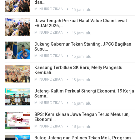
dan…
M. NURROZIKAN
15 jam lalu
Jawa Tengah Perkuat Halal Value Chain Lewat
FAJAR 2026,…
M. NURROZIKAN
15 jam lalu
Dukung Gubernur Tekan Stunting, JPCC Bagikan
Susu…
M. NURROZIKAN
15 jam lalu
Kaesang Terbitkan SK Baru, Melly Pangestu
Kembali…
M. NURROZIKAN
15 jam lalu
Jateng-Kaltim Perkuat Sinergi Ekonomi, 19 Kerja
Sama…
M. NURROZIKAN
16 jam lalu
BPS: Kemiskinan Jawa Tengah Terus Menurun,
Ekonomi…
M. NURROZIKAN
16 jam lalu
Bulog Jateng dan Polines Teken MoU, Program