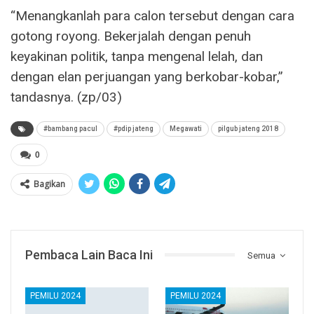
“Menangkanlah para calon tersebut dengan cara
gotong royong. Bekerjalah dengan penuh
keyakinan politik, tanpa mengenal lelah, dan
dengan elan perjuangan yang berkobar-kobar,”
tandasnya. (zp/03)
#bambang pacul
#pdip jateng
Megawati
pilgub jateng 2018
0
Bagikan
Pembaca Lain Baca Ini
Semua
PEMILU 2024
PEMILU 2024