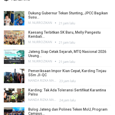
Dukung Gubernur Tekan Stunting, JPCC Bagikan
Susu…
M. NURROZIKAN
21 jam lalu
Kaesang Terbitkan SK Baru, Melly Pangestu
Kembali…
M. NURROZIKAN
21 jam lalu
Jateng Siap Cetak Sejarah, MTQ Nasional 2026
Usung…
M. NURROZIKAN
21 jam lalu
Pemeriksaan Impor Kian Cepat, Karding Tinjau
SSm JI-QC
NANDA RIZKA MAHENDRA
23 jam lalu
Karding: Tak Ada Toleransi Sertifikat Karantina
Palsu
NANDA RIZKA MAHENDRA
24 jam lalu
Bulog Jateng dan Polines Teken MoU, Program
Campus…