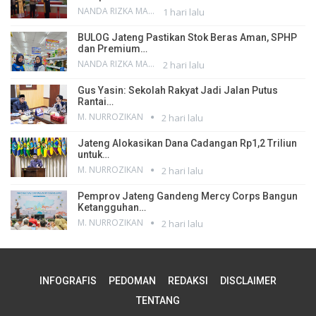
NANDA RIZKA MAHENDRA
1 hari lalu
BULOG Jateng Pastikan Stok Beras Aman, SPHP
dan Premium…
NANDA RIZKA MAHENDRA
2 hari lalu
Gus Yasin: Sekolah Rakyat Jadi Jalan Putus
Rantai…
M. NURROZIKAN
2 hari lalu
Jateng Alokasikan Dana Cadangan Rp1,2 Triliun
untuk…
M. NURROZIKAN
2 hari lalu
Pemprov Jateng Gandeng Mercy Corps Bangun
Ketangguhan…
M. NURROZIKAN
2 hari lalu
INFOGRAFIS
PEDOMAN
REDAKSI
DISCLAIMER
TENTANG