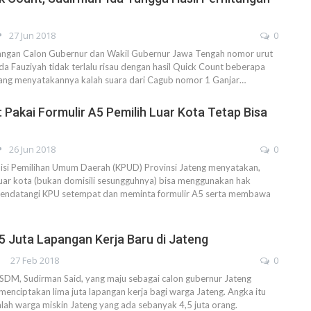
27 Jun 2018
0
gan Calon Gubernur dan Wakil Gubernur Jawa Tengah nomor urut
da Fauziyah tidak terlalu risau dengan hasil Quick Count beberapa
ang menyatakannya kalah suara dari Cagub nomor 1 Ganjar…
 Pakai Formulir A5 Pemilih Luar Kota Tetap Bisa
26 Jun 2018
0
i Pemilihan Umum Daerah (KPUD) Provinsi Jateng menyatakan,
 luar kota (bukan domisili sesungguhnya) bisa menggunakan hak
mendatangi KPU setempat dan meminta formulir A5 serta membawa
5 Juta Lapangan Kerja Baru di Jateng
27 Feb 2018
0
SDM, Sudirman Said, yang maju sebagai calon gubernur Jateng
nciptakan lima juta lapangan kerja bagi warga Jateng. Angka itu
ah warga miskin Jateng yang ada sebanyak 4,5 juta orang.