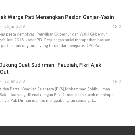
Ajak Warga Pati Menangkan Paslon Ganjar-Yasin
AHENDRA
26 Jan 2018
0
ng pesta demokrasi Pemilihan Gubernur dan Wakil Gubernur
gah Juni 2018, kader PDI Perjuangan mulai merapatkan barisan.
 partai moncong putih yang terdiri dari pengurus DPC Pati,…
ukung Duet Sudirman- Fauziah, Fikri Ajak
 Out
AHENDRA
22 Jan 2018
0
den Partai Keadilan Sejahtera (PKS),Mohammad Sohibul Iman
 Said atau yang dikenal dengan Pak Dirman lebih cocok memimpin
salnya, Pak Dirman mampu menggabungkan semangat…