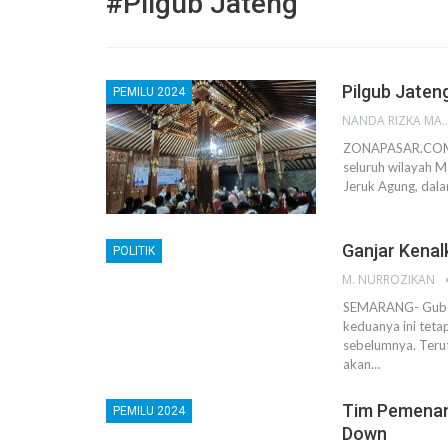
#pilgub Jateng
Pilgub Jaten
PEMILU 2024
NANDA RIZKA M
ZONAPASAR.COM, 
seluruh wilayah 
Jeruk Agung, dal
Ganjar Kenal
POLITIK
M. NURROZIKAN
SEMARANG- Guber
keduanya ini teta
sebelumnya. Terut
akan…
Tim Pemenan
PEMILU 2024
Down