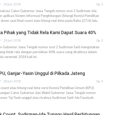
29 Jun 2018
0
ukses Calon Gubernur Jawa Tengah nomor urut 2 Sudirman-Ida
 aplikasi Sistem Informasi Penghitungan (Situng) Komisi Pemilihan
own saat Real count atau hitung real time pada Rabu (27/6) lalu.
a Pihak yang Tidak Rela Kami Dapat Suara 40%
29 Jun 2018
0
 Gubernur Jawa Tengah nomor urut 2 Sudirman Said mengatakan
ang tidak rela dengan perolehan 40% suara yang diraihnya dalam
a serentak 2018 kali ini.
PU, Ganjar-Yasin Unggul di Pilkada Jateng
28 Jun 2018
0
ount atau hitung real time versi Komisi Pemilihan Umum (KPU)
angan Calon Gubernur dan Wakil Gubernur Jawa Tengah nomor
nowo-Taj Yasin unggul atas rivalnya Sudirman Said-Ida Fauziyah.
ck Count, Sudirman-Ida Tunggu Hasil Perhitungan