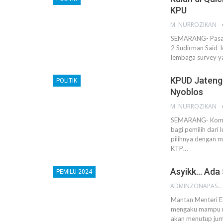
KPU
M. NURROZIKAN
SEMARANG- Pasan
2 Sudirman Said-I
lembaga survey y
KPUD Jateng:
POLITIK
Nyoblos
M. NURROZIKAN
SEMARANG- Komis
bagi pemilih dari
pilihnya dengan 
KTP…
Asyikk… Ada 
PEMILU 2024
ADMINZONAPASAR
Mantan Menteri E
mengaku mampu me
akan menutup juml