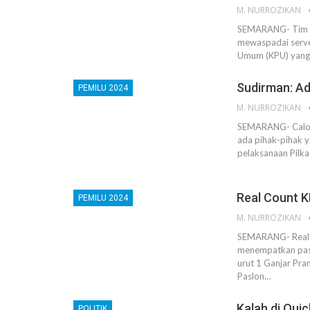
M. NURROZIKAN
SEMARANG- Tim s
mewaspadai server
Umum (KPU) yang d
Sudirman: Ad
PEMILU 2024
M. NURROZIKAN
SEMARANG- Calon
ada pihak-pihak y
pelaksanaan Pilkad
Real Count K
PEMILU 2024
M. NURROZIKAN
SEMARANG- Real c
menempatkan pas
urut 1 Ganjar Pra
Paslon…
Kalah di Qui
POLITIK