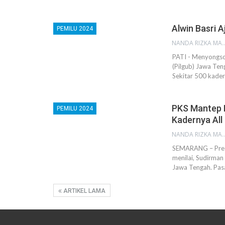
Alwin Basri 
PEMILU 2024
NANDA RIZKA M
PATI - Menyongso
(Pilgub) Jawa Ten
Sekitar 500 kader
PKS Mantep D
PEMILU 2024
Kadernya All
NANDA RIZKA M
SEMARANG – Presi
menilai, Sudirman
Jawa Tengah. Pa
ARTIKEL LAMA