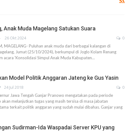
g, Anak Muda Magelang Satukan Suara
AHENDRA
26 Okt 2024
0
MAGELANG- Puluhan anak muda dari berbagai kalangan di
Magelang, Jumat (25/10/2024), berkumpul di Joglo Kolam Renang
am acara 'Konsolidasi Simpul Anak Muda Kabupaten…
kan Model Politik Anggaran Jateng ke Gus Yasin
24 Jul 2018
0
nur Jawa Tengah Ganjar Pranowo mengatakan pada periode
p akan melanjutkan tugas yang masih tersisa di masa jabatan
ama terkait politik anggaran yang sudah mulai dibahas. Ganjar yang
gan Sudirman-Ida Waspadai Server KPU yang