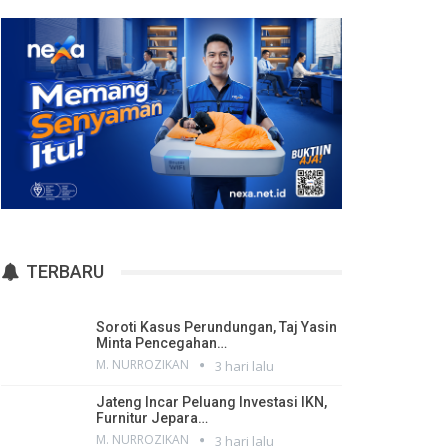
TERBARU
Soroti Kasus Perundungan, Taj Yasin
Minta Pencegahan…
M. NURROZIKAN
3 hari lalu
Jateng Incar Peluang Investasi IKN,
Furnitur Jepara…
M. NURROZIKAN
3 hari lalu