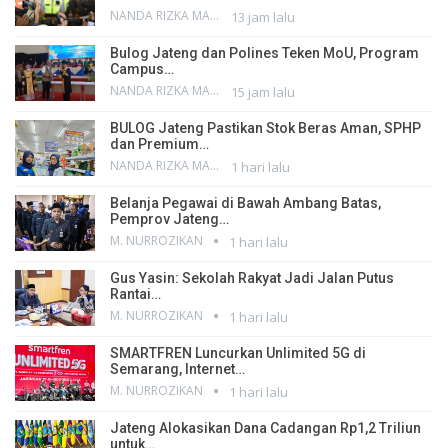
NANDA RIZKA MAHENDRA
13 jam lalu
Bulog Jateng dan Polines Teken MoU, Program
Campus…
NANDA RIZKA MAHENDRA
15 jam lalu
BULOG Jateng Pastikan Stok Beras Aman, SPHP
dan Premium…
NANDA RIZKA MAHENDRA
1 hari lalu
Belanja Pegawai di Bawah Ambang Batas,
Pemprov Jateng…
M. NURROZIKAN
1 hari lalu
Gus Yasin: Sekolah Rakyat Jadi Jalan Putus
Rantai…
M. NURROZIKAN
1 hari lalu
SMARTFREN Luncurkan Unlimited 5G di
Semarang, Internet…
M. NURROZIKAN
1 hari lalu
Jateng Alokasikan Dana Cadangan Rp1,2 Triliun
untuk…