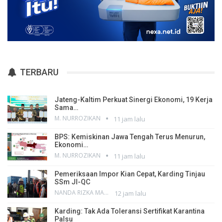
TERBARU
Jateng-Kaltim Perkuat Sinergi Ekonomi, 19 Kerja
Sama…
M. NURROZIKAN
11 jam lalu
BPS: Kemiskinan Jawa Tengah Terus Menurun,
Ekonomi…
M. NURROZIKAN
11 jam lalu
Pemeriksaan Impor Kian Cepat, Karding Tinjau
SSm JI-QC
NANDA RIZKA MAHENDRA
12 jam lalu
Karding: Tak Ada Toleransi Sertifikat Karantina
Palsu